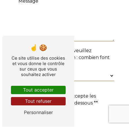
Vous n'êtes pas un robot, veuillez
répondre à cette question : combien font
Ce site utilise des cookies
et vous donne le contrôle
neuf plus sept ?
sur ceux que vous
souhaitez activer
Tout accepter
En cochant cette case, j'accepte les
Tout refuser
conditions particulières ci-dessous **
Personnaliser
Envoyer