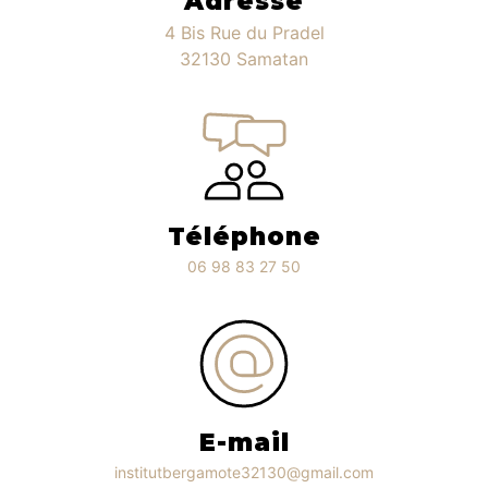
Adresse
4 Bis Rue du Pradel
32130 Samatan
Téléphone
06 98 83 27 50
E-mail
institutbergamote32130@gmail.com