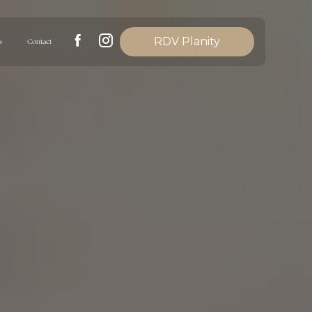
RDV Planity
s
Contact