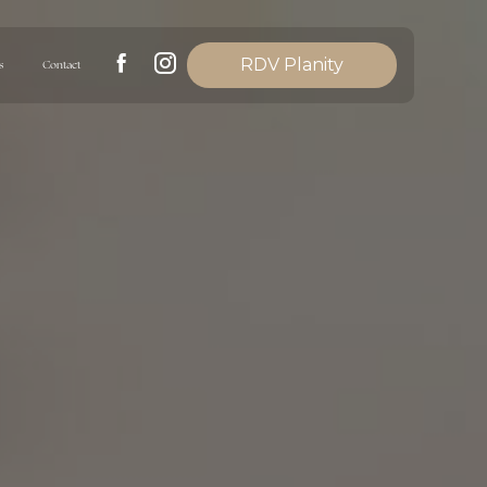
RDV Planity
s
Contact