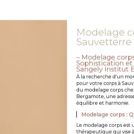
Modelage co
Sauvetterre
Modelage corps 
Sophistication e
Sangely Institut
À la recherche d'un mo
pour votre corps à Sauv
du modelage corps chez
Bergamote, une adresse
équilibre et harmonie.
Modelage corps : Qu
Le modelage corps est
thérapeutique qui vise à