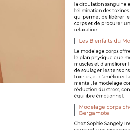
la circulation sanguine 
l'élimination des toxines.
qui permet de libérer l
corps et de procurer u
relaxation.
Les Bienfaits du M
Le modelage corps offre
le plan physique que me
muscles et d'améliorer l
de soulager les tensions
toxines, et d'améliorer 
mental, le modelage corp
réduction du stress, con
équilibre émotionnel.
Modelage corps che
Bergamote
Chez Sophie Sangely In
corps est une expérienc